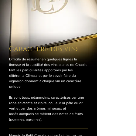
Caractère des vins
Difficile de résumer en quelques lignes la
finesse et la subtilité des vins blancs de Chablis
tant les particularités apportées par les
différents Climats et par le savoir-faire du
vigneron donnent à chaque vin un caractère
unique.
Ils sont tous, néanmoins, caractérisés par une
robe éclatante et claire, couleur or pâle ou or
vert et par des arômes minéraux et
iodés auxquels se mêlent des notes de fruits
(pommes, agrumes).
Hormis le Petit Chablis, qui se boit jeune, les