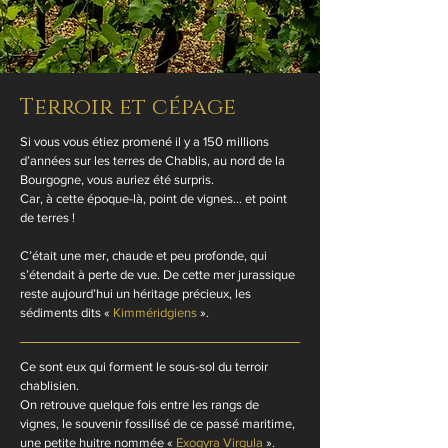
Terroir et cépage
Si vous vous étiez promené il y a 150 millions
d’années sur les terres de Chablis, au nord de la
Bourgogne, vous auriez été surpris.
Car, à cette époque-là, point de vignes… et point
de terres !
C’était une mer, chaude et peu profonde, qui
s’étendait à perte de vue. De cette mer jurassique
reste aujourd’hui un héritage précieux, les
sédiments dits «
Kimméridgiens
».
Ce sont eux qui forment le sous-sol du terroir
chablisien.
On retrouve quelque fois entre les rangs de
vignes, le souvenir fossilisé de ce passé maritime,
une petite huitre nommée «
Exogyra Virgula
».