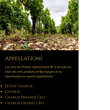
Appellations
Les vins de Chablis représentent 16 % du volume
total des vins produits en Bourgogne et se
répartissent sur quatre appellations :
Petits Chablis ;
Chablis ;
Chablis Premier Cru ;
Chablis Grand cru.