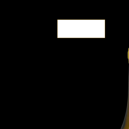
Le Domaine
Esprit Pionnier
Terres de Chablis
Nos Vins
La boutique
Contact