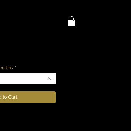
 Cuvée JL
ottles:
*
 to Cart
on minérale, pur et
uilibrée, sans marque