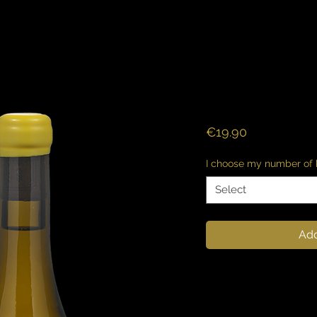
Chablis -
Price
€19.90
I choose my number of b
Select
Add
Vin à forte expressi
précis.
Bouche ronde et éq