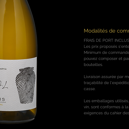
boisée.
Grande finesse, bel
soyeuse.
Modalités de co
FRAIS DE PORT INCLU
Les prix proposés s'ente
Minimum de commande d
pouvez composer et pan
bouteilles.
Livraison assurée par m
traçabilité de l'expédit
casse.
Les emballages utilisés,
vin, sont conformes à l
exigences du cahier des