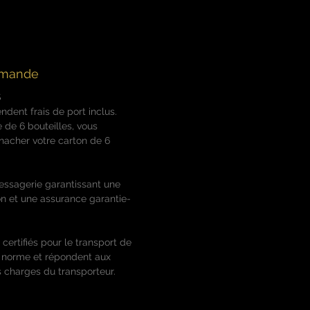
le longueur et texture
mmande
S
ndent frais de port inclus.
e 6 bouteilles, vous
acher votre carton de 6
essagerie garantissant une
ion et une assurance garantie-
 certifiés pour le transport de
a norme et répondent aux
 charges du transporteur.