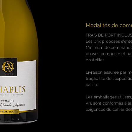
Bouche vive et préci
et d’épices, finale s
Modalités de co
FRAIS DE PORT INCLU
Les prix proposés s'ente
Minimum de commande d
pouvez composer et pan
bouteilles.
Livraison assurée par m
traçabilité de l'expédit
casse.
Les emballages utilisés,
vin, sont conformes à l
exigences du cahier des