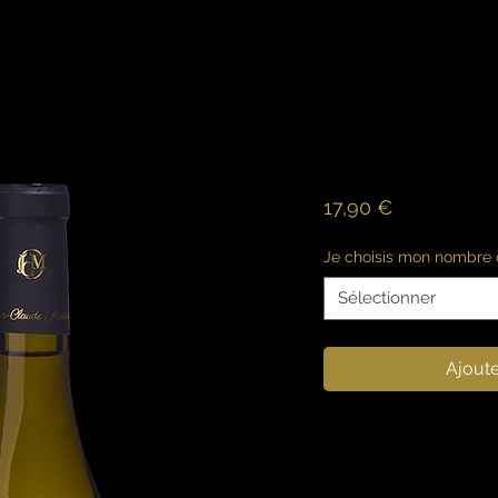
Chablis
Prix
17,90 €
Je choisis mon nombre d
Sélectionner
Ajoute
Robe brillante, jaun
Nez frais sur les a
et minéralité.