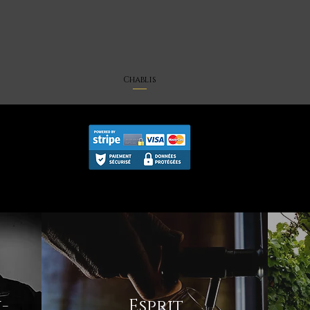
Chablis
Aperçu rapide
-
Esprit