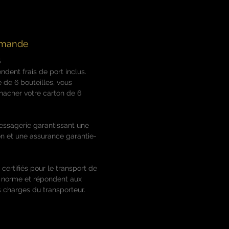
se, notes de pain grillé
aline et calcaire.
mmande
S
ndent frais de port inclus.
e 6 bouteilles, vous
acher votre carton de 6
essagerie garantissant une
ion et une assurance garantie-
 certifiés pour le transport de
a norme et répondent aux
 charges du transporteur.