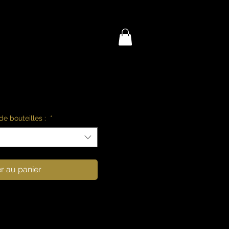
e bouteilles :
*
r au panier
e pâle aux reflets verts.
grumes, zeste d’orange