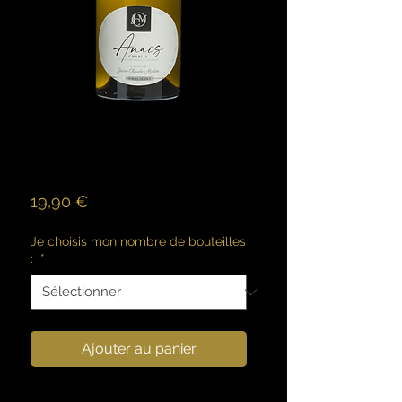
Chablis -
Cuvée Anais
Prix
19,90 €
Je choisis mon nombre de bouteilles
:
*
Ajouter au panier
Vin gourmand aux notes de