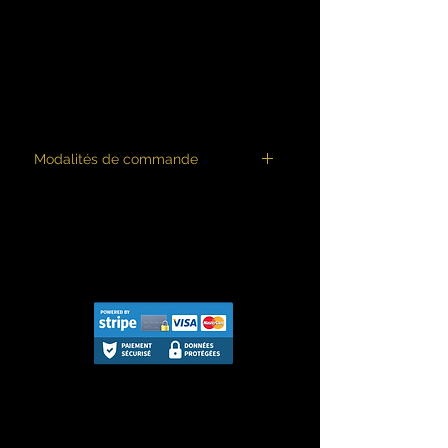
vanille et de fruits mûrs.
Bouche fraîche, équilibrée et
élégante, avec une belle
tension minérale.
Finale longue et harmonieuse.
Modalités de commande
FRAIS DE PORT INCLUS
Les prix proposés s'entendent frais
de port inclus.
Minimum de commande de 6
bouteilles, vous pouvez composer et
panacher votre carton de 6
bouteilles.
Livraison assurée par messagerie
garantissant une traçabilité de
l'expédition et une assurance
garantie-casse.