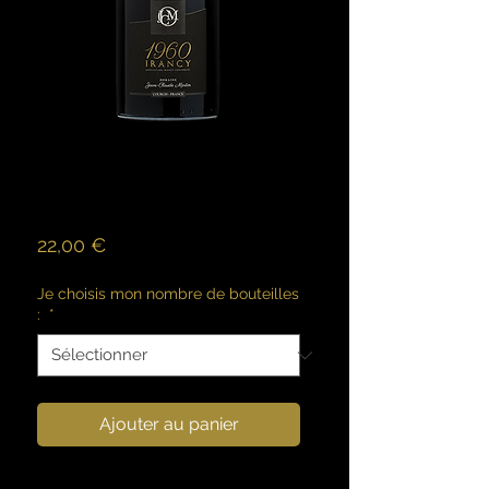
Irancy -
Cuvée 1960
Prix
22,00 €
Je choisis mon nombre de bouteilles
:
*
Ajouter au panier
Un vin fruité, élégant et