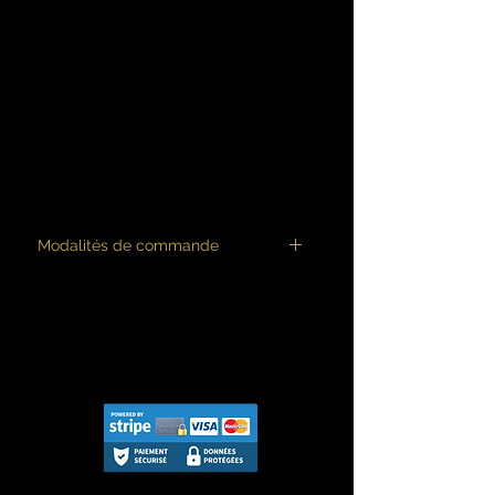
harmonieux.
Des arômes de fruits rouges
et noirs (cerise, framboise,
cassis).
Une bouche souple et
équilibrée, dotée d’une belle
fraîcheur. Une finale longue
et gourmande.
Modalités de commande
FRAIS DE PORT INCLUS
Les prix proposés s'entendent frais
de port inclus.
Minimum de commande de 6
bouteilles, vous pouvez composer et
panacher votre carton de 6
bouteilles.
Livraison assurée par messagerie